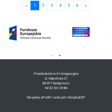
«
1
2
3
4
5
6
»
(aktualna)
Przedszkole nr 61 Integracyjne
ul. Kąkolowa 21
85-811 Bydgoszcz
tel.52 361 39 84
Skrzynka ePUAP:/umb-p61/SkrytkaESP