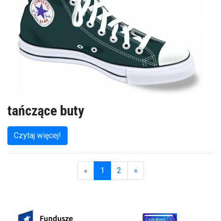
tańczące buty
Czytaj więcej!
«
1
2
»
(aktualna)