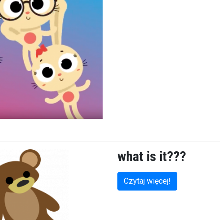
what is it???
Czytaj więcej!